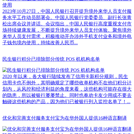
2023年10月27日，中国人民银行召开提升境外来华人员支付服
务水平工作动员部署会。中国人民银行党委委员、副行长张青
松出席会议并讲话。会议指出，中国人民银行高度重视支付市
场持续健康发展，不断提升境外来华人员支付体验。聚焦境外
来华人员支付需求，积极推动开办涉外手机支付业务和境外电
子钱包境内使用，持续改善人民币...
民生银行积分已排除部分传统 POS 机机构名单
2020 年以来，各大银行陆续发布了信用卡新积分规则，民生
信用卡也不例外，其明确规定了哪些收单机构不在他们积分计
划内，从风控和经济利益的角度来看，这些机构可能存在很大
的隐患，所以被银行屡屡禁止。同时也奉劝卡友少用或不要去
触碰这些机构的产品，因为他们已被银行列入监控名单了！...
优化和完善支付服务支付宝为在华外国人提供16种语言翻译