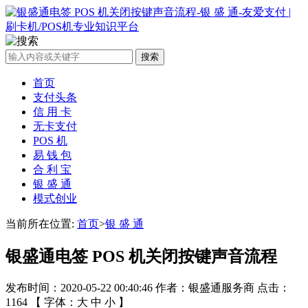
搜索
首页
支付头条
信 用 卡
无卡支付
POS 机
易 钱 包
合 利 宝
银 盛 通
模式创业
当前所在位置:
首页
>
银 盛 通
银盛通电签 POS 机关闭按键声音流程
发布时间：2020-05-22 00:40:46 作者：银盛通服务商 点击：
1164 【 字体：
大
中
小
】