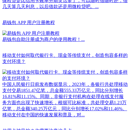
微粒贷是比信用卡账单分期灵活多了，可以随时借随时还，借
几天算几天利息，以后借款还是用微粒贷吧。...
易钱包 APP 用户注册教程
易钱包自助注册成为商户的使用教程！...
移动支付如何取代银行卡、现金等传统支付，创造包容多样的
支付环境？
中国人民银行日前发布数据显示，2023年，各银行共处理移动
支付交易1851.47亿笔，总金额555.33万亿元，同比分别增长
16.81%和11.15%。同期，非银行支付机构在处理在线支付服
务方面也出现了快速增长，根据可比标准，共处理交易1.23万
亿笔，总金额340.25万亿元，同比分别增长17.02%和11.46%。
移动支付在中国的快速发展和普及，对...