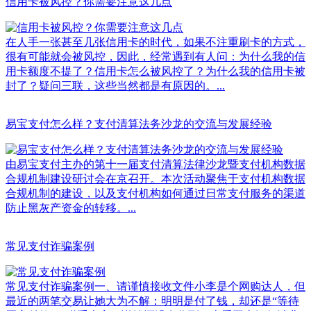
信用卡被风控？你需要注意这几点
在人手一张甚至几张信用卡的时代，如果不注重刷卡的方式，
很有可能就会被风控，因此，经常遇到有人问：为什么我的信
用卡额度不提了？信用卡怎么被风控了？为什么我的信用卡被
封了？疑问三联，这些当然都是有原因的。...
易宝支付怎么样？支付清算法务沙龙的交流与发展经验
由易宝支付主办的第十一届支付清算法律沙龙暨支付机构数据
合规机制建设研讨会在京召开。本次活动聚焦于支付机构数据
合规机制的建设，以及支付机构如何通过日常支付服务的渠道
防止黑灰产资金的转移。...
常见支付诈骗案例
常见支付诈骗案例一、请谨慎接收文件小李是个网购达人，但
最近的两笔交易让她大为不解：明明是付了钱，却还是“等待