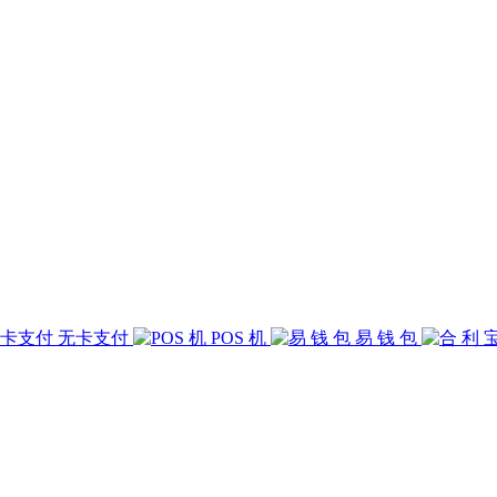
无卡支付
POS 机
易 钱 包