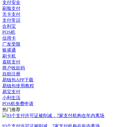
支付安全
刷脸支付
无卡支付
支付常识
合利宝
POS机
信用卡
广发受限
银盛通
刷卡机
嘉联支付
商户收款码
自助注册
易钱包APP下载
易钱包使用教程
易宝支付
小利生活
POS机免费申请
热门推荐
93个支付许可证被削减，7家支付机构在年内离场