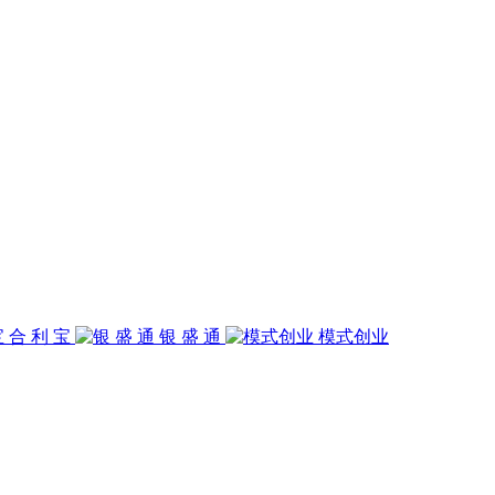
合 利 宝
银 盛 通
模式创业