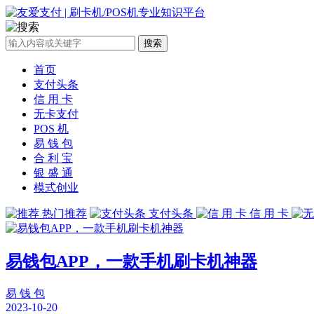
搜索
首页
支付头条
信 用 卡
无卡支付
POS 机
易 钱 包
合 利 宝
银 盛 通
模式创业
热门推荐
支付头条
信 用 卡
易钱包APP，一款手机刷卡机神器
易 钱 包
2023-10-20