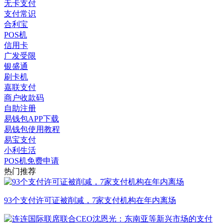
无卡支付
支付常识
合利宝
POS机
信用卡
广发受限
银盛通
刷卡机
嘉联支付
商户收款码
自助注册
易钱包APP下载
易钱包使用教程
易宝支付
小利生活
POS机免费申请
热门推荐
93个支付许可证被削减，7家支付机构在年内离场