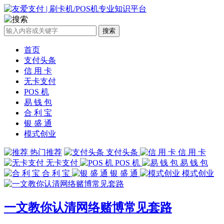
搜索
首页
支付头条
信 用 卡
无卡支付
POS 机
易 钱 包
合 利 宝
银 盛 通
模式创业
热门推荐
支付头条
信 用 卡
无卡支付
POS 机
易 钱 包
合 利 宝
银 盛 通
模式创业
一文教你认清网络赌博常见套路