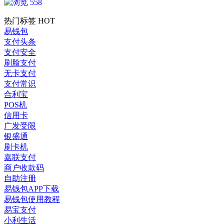
558
热门标签
HOT
易钱包
支付头条
支付安全
刷脸支付
无卡支付
支付常识
合利宝
POS机
信用卡
广发受限
银盛通
刷卡机
嘉联支付
商户收款码
自助注册
易钱包APP下载
易钱包使用教程
易宝支付
小利生活